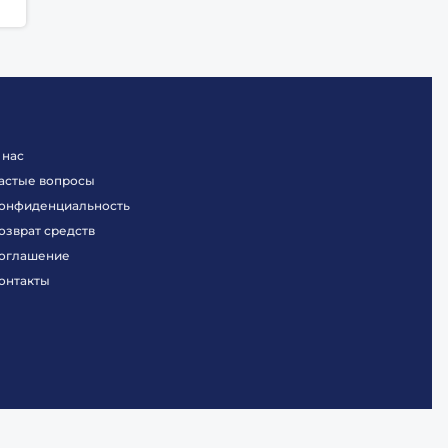
 нас
астые вопросы
онфиденциальность
озврат средств
оглашение
онтакты