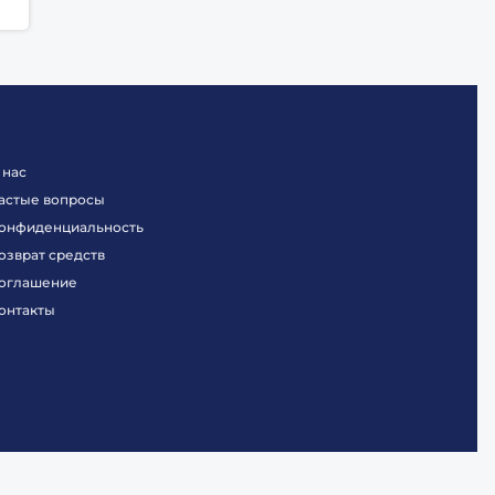
 нас
астые вопросы
онфиденциальность
озврат средств
оглашение
онтакты