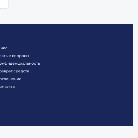
 нас
астые вопросы
онфиденциальность
озврат средств
оглашение
онтакты