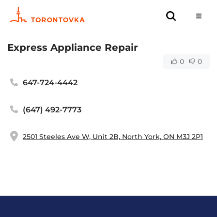
Express Appliance Repair
0
0
647-724-4442
(647) 492-7773
2501 Steeles Ave W, Unit 2B, North York, ON M3J 2P1