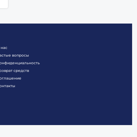
 нас
астые вопросы
онфиденциальность
озврат средств
оглашение
онтакты