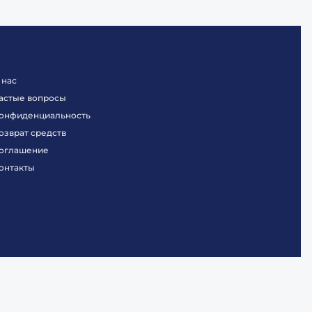
 нас
астые вопросы
онфиденциальность
озврат средств
оглашение
онтакты