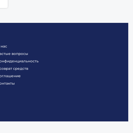
 нас
астые вопросы
онфиденциальность
озврат средств
оглашение
онтакты