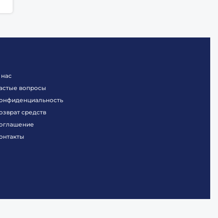
 нас
астые вопросы
онфиденциальность
озврат средств
оглашение
онтакты