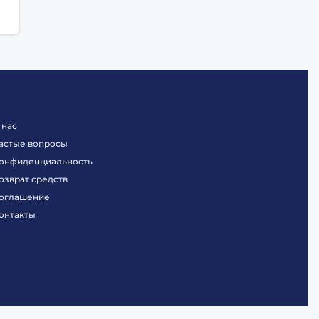
 нас
астые вопросы
онфиденциальность
озврат средств
оглашение
онтакты