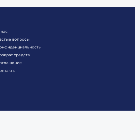
 нас
астые вопросы
онфиденциальность
озврат средств
оглашение
онтакты