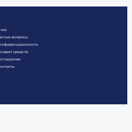
 нас
астые вопросы
онфиденциальность
озврат средств
оглашение
онтакты