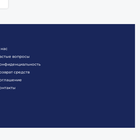
 нас
астые вопросы
онфиденциальность
озврат средств
оглашение
онтакты