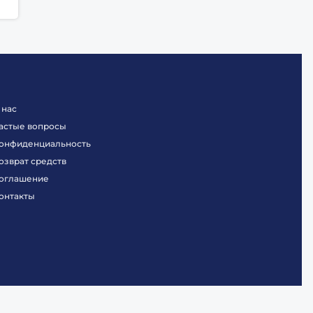
 нас
астые вопросы
онфиденциальность
озврат средств
оглашение
онтакты