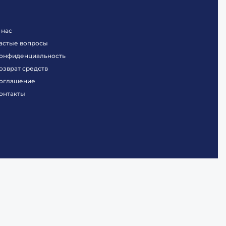
 нас
астые вопросы
онфиденциальность
озврат средств
оглашение
онтакты