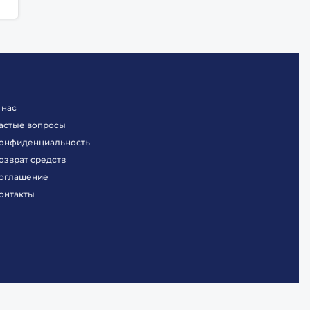
 нас
астые вопросы
онфиденциальность
озврат средств
оглашение
онтакты