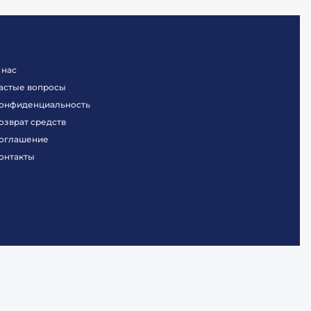
 нас
астые вопросы
онфиденциальность
озврат средств
оглашение
онтакты