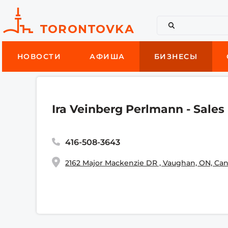
НОВОСТИ
АФИША
БИЗНЕСЫ
Ira Veinberg Perlmann - Sales
416-508-3643
2162 Major Mackenzie DR , Vaughan, ON, Ca