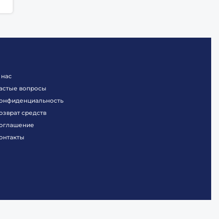
 нас
астые вопросы
онфиденциальность
озврат средств
оглашение
онтакты