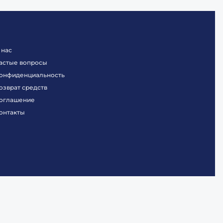
 нас
астые вопросы
онфиденциальность
озврат средств
оглашение
онтакты