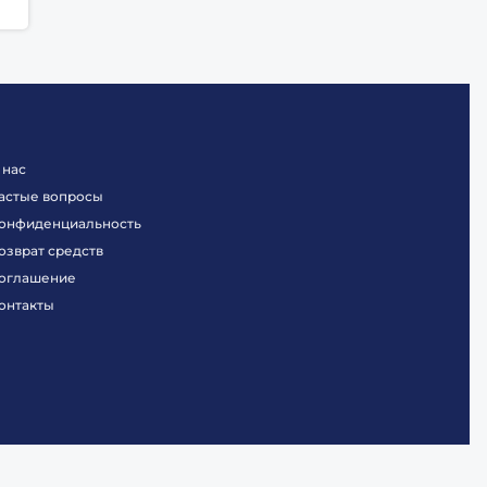
 нас
астые вопросы
онфиденциальность
озврат средств
оглашение
онтакты