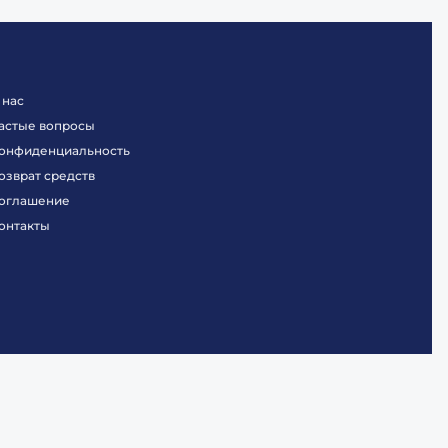
 нас
астые вопросы
онфиденциальность
озврат средств
оглашение
онтакты