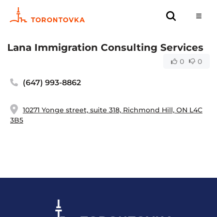
Lana Immigration Consulting Services
0
0
(647) 993-8862
10271 Yonge street, suite 318, Richmond Hill, ON L4C
3B5