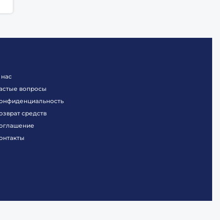
 нас
астые вопросы
онфиденциальность
озврат средств
оглашение
онтакты