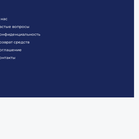
 нас
астые вопросы
онфиденциальность
озврат средств
оглашение
онтакты