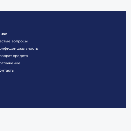
 нас
астые вопросы
онфиденциальность
озврат средств
оглашение
онтакты