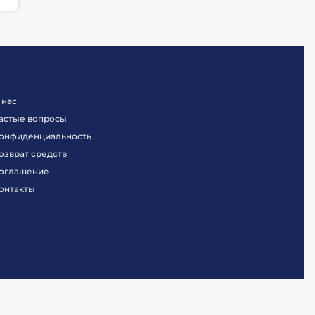
 нас
астые вопросы
онфиденциальность
озврат средств
оглашение
онтакты