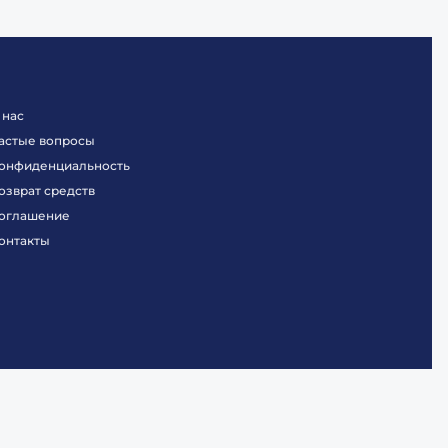
 нас
астые вопросы
онфиденциальность
озврат средств
оглашение
онтакты