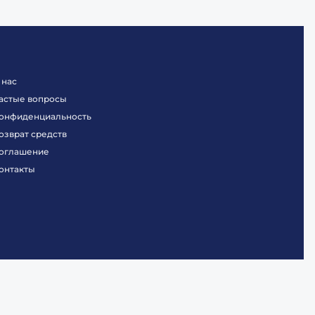
 нас
астые вопросы
онфиденциальность
озврат средств
оглашение
онтакты