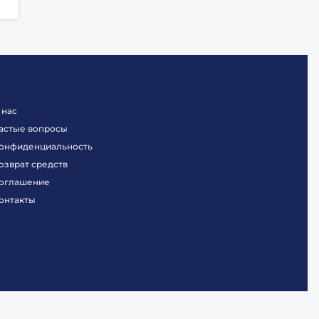
 нас
астые вопросы
онфиденциальность
озврат средств
оглашение
онтакты