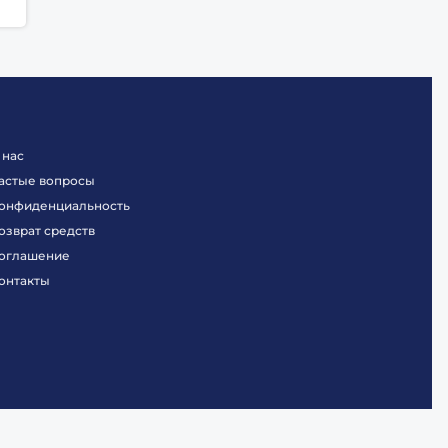
 нас
астые вопросы
онфиденциальность
озврат средств
оглашение
онтакты