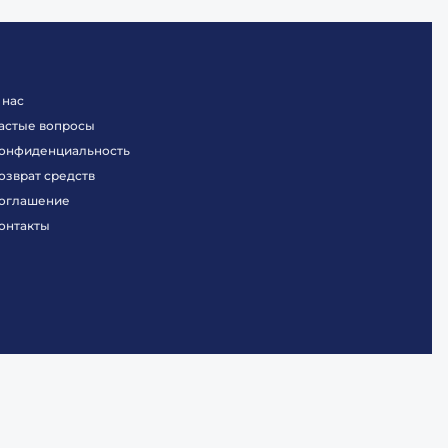
 нас
астые вопросы
онфиденциальность
озврат средств
оглашение
онтакты