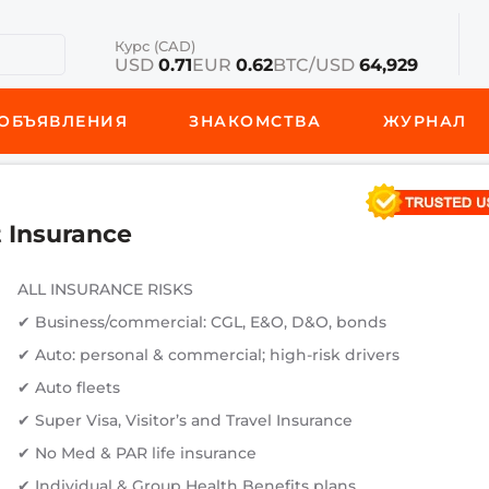
Курс (CAD)
USD
0.71
EUR
0.62
BTC/USD
64,929
ОБЪЯВЛЕНИЯ
ЗНАКОМСТВА
ЖУРНАЛ
t Insurance
ALL INSURANCE RISKS
✔ Business/commercial: CGL, E&O, D&O, bonds
✔ Auto: personal & commercial; high-risk drivers
✔ Auto fleets
✔ Super Visa, Visitor’s and Travel Insurance
✔ No Med & PAR life insurance
✔ Individual & Group Health Benefits plans