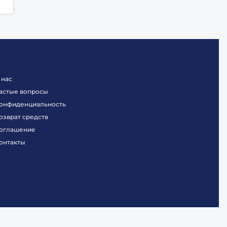
 нас
астые вопросы
онфиденциальность
озврат средств
оглашение
онтакты