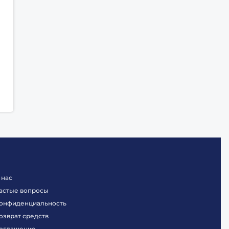
 нас
астые вопросы
онфиденциальность
озврат средств
оглашение