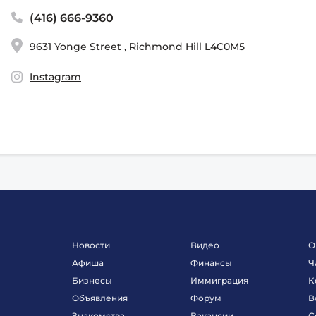
(416) 666-9360
9631 Yonge Street , Richmond Hill L4C0M5
Instagram
Новости
Видео
О
Афиша
Финансы
Ч
Бизнесы
Иммиграция
К
Объявления
Форум
В
Знакомства
Вакансии
С