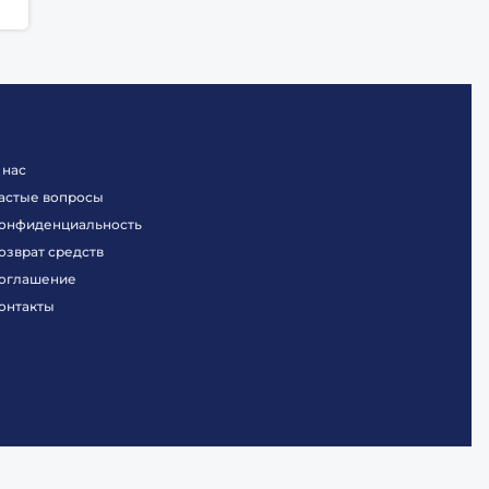
 нас
астые вопросы
онфиденциальность
озврат средств
оглашение
онтакты