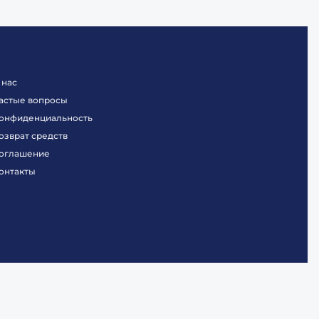
 нас
астые вопросы
онфиденциальность
озврат средств
оглашение
онтакты