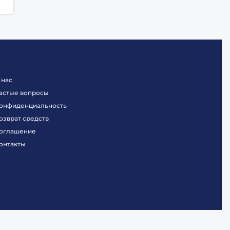
 нас
астые вопросы
онфиденциальность
озврат средств
оглашение
онтакты