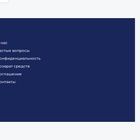
 нас
астые вопросы
онфиденциальность
озврат средств
оглашение
онтакты