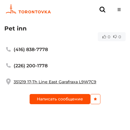
Pet inn
0
0
(416) 838-7778
(226) 200-1778
351219 17-Th Line East Garafraxa L9W7C9
Написать сообщение