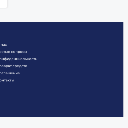
 нас
астые вопросы
онфиденциальность
озврат средств
оглашение
онтакты