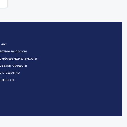
 нас
астые вопросы
онфиденциальность
озврат средств
оглашение
онтакты