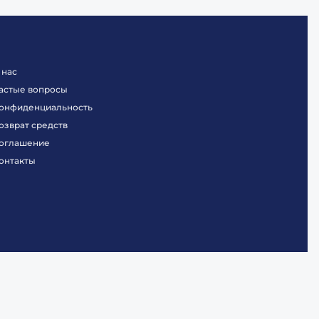
 нас
астые вопросы
онфиденциальность
озврат средств
оглашение
онтакты