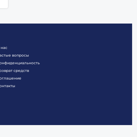
 нас
астые вопросы
онфиденциальность
озврат средств
оглашение
онтакты