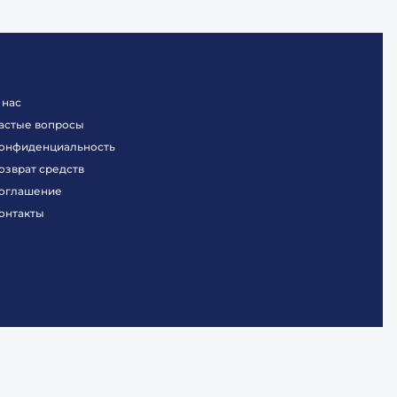
 нас
астые вопросы
онфиденциальность
озврат средств
оглашение
онтакты