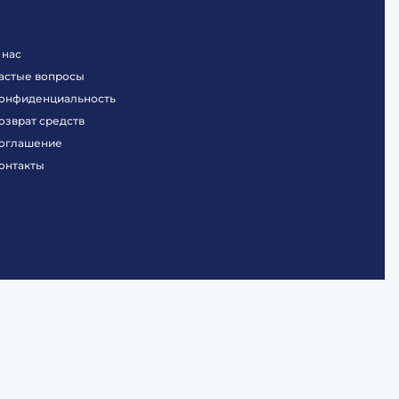
 нас
астые вопросы
онфиденциальность
озврат средств
оглашение
онтакты