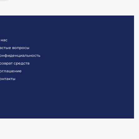
 нас
астые вопросы
онфиденциальность
озврат средств
оглашение
онтакты