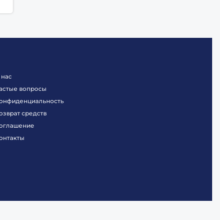
 нас
астые вопросы
онфиденциальность
озврат средств
оглашение
онтакты