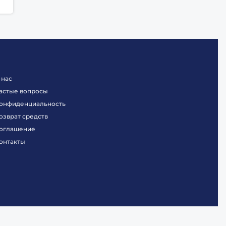
 нас
астые вопросы
онфиденциальность
озврат средств
оглашение
онтакты