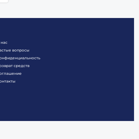
 нас
астые вопросы
онфиденциальность
озврат средств
оглашение
онтакты