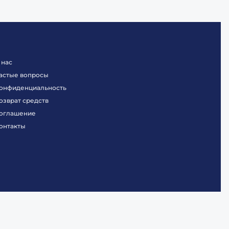
 нас
астые вопросы
онфиденциальность
озврат средств
оглашение
онтакты