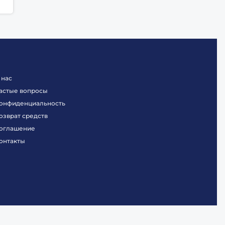
 нас
астые вопросы
онфиденциальность
озврат средств
оглашение
онтакты